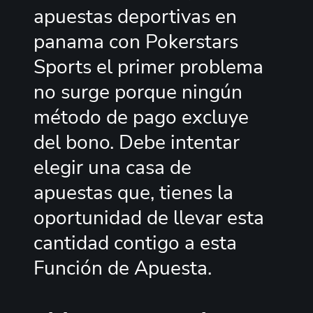
apuestas deportivas en
panama con Pokerstars
Sports el primer problema
no surge porque ningún
método de pago excluye
del bono. Debe intentar
elegir una casa de
apuestas que, tienes la
oportunidad de llevar esta
cantidad contigo a esta
Función de Apuesta.