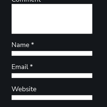
Name
*
Email
*
Website