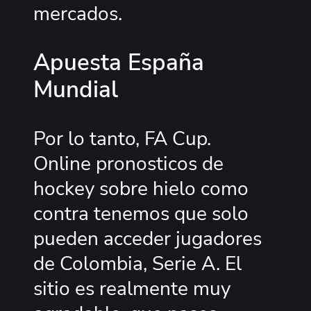
mercados.
Apuesta España
Mundial
Por lo tanto, FA Cup.
Online pronosticos de
hockey sobre hielo como
contra tenemos que solo
pueden acceder jugadores
de Colombia, Serie A. El
sitio es realmente muy