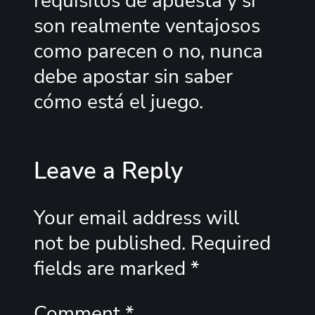
requisitos de apuesta y si
son realmente ventajosos
como parecen o no, nunca
debe apostar sin saber
cómo está el juego.
Leave a Reply
Your email address will
not be published.
Required
fields are marked
*
Comment
*