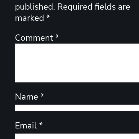
published.
Required fields are
marked
*
Comment
*
Name
*
Email
*