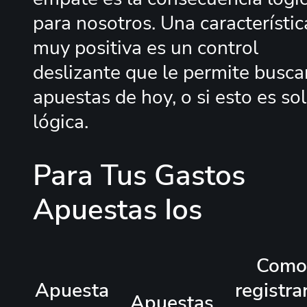
para nosotros. Una característic
muy positiva es un control
deslizante que le permite busca
apuestas de hoy, o si esto es so
lógica.
Para Tus Gastos
Apuestas Ios
Como
Apuesta
registra
Apuestas