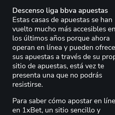
Descenso liga bbva apuestas
Estas casas de apuestas se han
vuelto mucho más accesibles e
los últimos años porque ahora
operan en línea y pueden ofrece
sus apuestas a través de su pro
sitio de apuestas, está vez te
presenta una que no podrás
resistirse.
Para saber cómo apostar en lín
en 1xBet, un sitio sencillo y