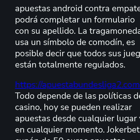
apuestas android contra empat
podrá completar un formulario
con su apellido. La tragamoned
usa un símbolo de comodín, es
posible decir que todos sus jue
están totalmente regulados.
https://apuestabundesliga2.com
Todo depende de las políticas d
casino, hoy se pueden realizar
apuestas desde cualquier lugar 
en cualquier momento. Jokerbet