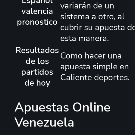
Español
variarán de un
valencia
sistema a otro, al
pronostico
cubrir su apuesta d
esta manera.
Resultados
Como hacer una
de los
apuesta simple en
partidos
Caliente deportes.
de hoy
Apuestas Online
Venezuela