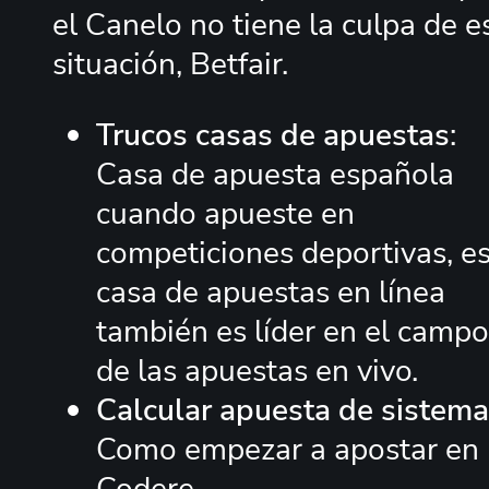
el Canelo no tiene la culpa de e
situación, Betfair.
Trucos casas de apuestas
:
Casa de apuesta española
cuando apueste en
competiciones deportivas, e
casa de apuestas en línea
también es líder en el campo
de las apuestas en vivo.
Calcular apuesta de sistema
Como empezar a apostar en
Codere.