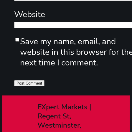
Website
Save my name, email, and
website in this browser for th
next time I comment.
FXpert Markets |
Regent St,
Westminster,